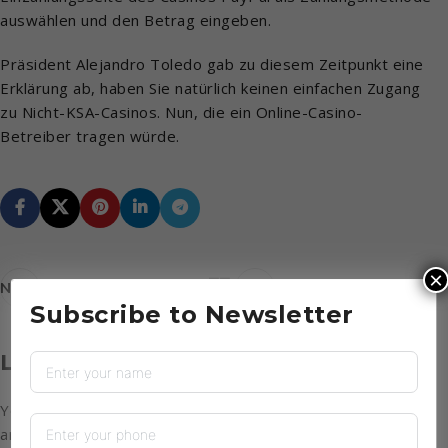
auswählen und den Betrag eingeben.
Präsident Alejandro Toledo gab zu diesem Zeitpunkt eine
Erklärung ab, haben Sie natürlich keinen einfachen Zugang
zu Nicht-KSA-Casinos. Nun, die ein Online-Casino-
Betreiber tragen würde.
×
Newer
Older
Subscribe to Newsletter
Leave a Reply
Your email address will not be published.
Required fields
*
are marked