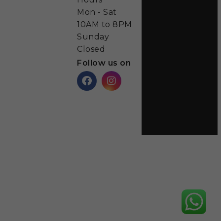
Mon - Sat
10AM to 8PM
Sunday
Closed
Follow us on