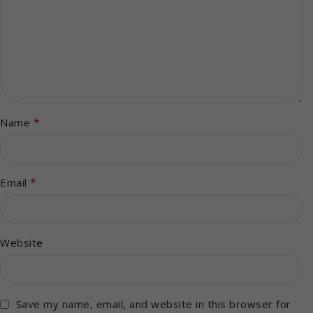
*
Name
*
Email
Website
Save my name, email, and website in this browser for