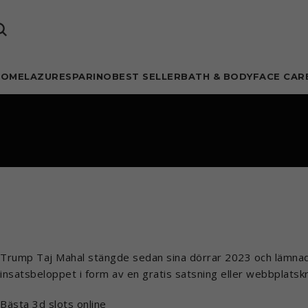
HOME
LAZURE
SPARINO
BEST SELLER
BATH & BODY
FACE CAR
Trump Taj Mahal stängde sedan sina dörrar 2023 och lämnade 
insatsbeloppet i form av en gratis satsning eller webbplatskr
Bästa 3d slots online