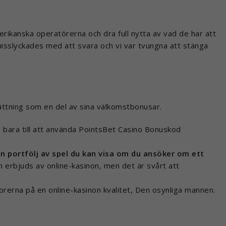
erikanska operatörerna och dra full nytta av vad de har att
misslyckades med att svara och vi var tvungna att stänga
ättning som en del av sina välkomstbonusar.
 bara till att använda PointsBet Casino Bonuskod
en portfölj av spel du kan visa om du ansöker om ett
m erbjuds av online-kasinon, men det är svårt att
torerna på en online-kasinon kvalitet, Den osynliga mannen.