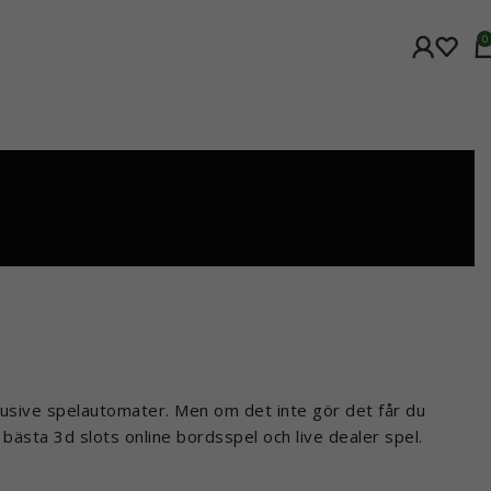
0
lusive spelautomater. Men om det inte gör det får du
bästa 3d slots online bordsspel och live dealer spel.