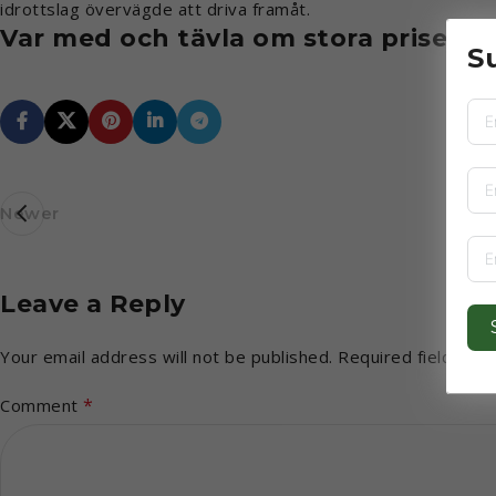
idrottslag övervägde att driva framåt.
Var med och tävla om stora priser på
S
Newer
Leave a Reply
Your email address will not be published.
Required fields ar
*
Comment