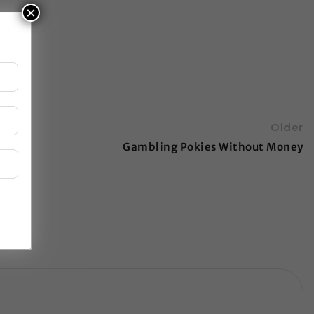
×
Older
Gambling Pokies Without Money