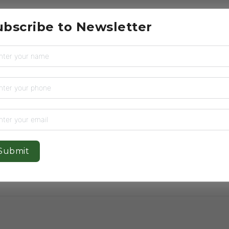
 casinot!
ubscribe to Newsletter
Submit
*
e marked