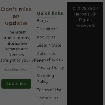
Don’t miss
© 2025 SSCP
Quick links
Herbals. All
an
Rights
Blogs
update!
Reserved.
Disclaimer
The latest
About Us
product drops,
informative
Legal Notice
updates and
Return &
freebies
Cancellations
straight to your phone
Privacy Policy
Shipping
Policy
Subscribe
Terms of Use
Contact us